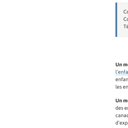
C
Co
T
Un mo
l’enf
enfan
les e
Un mo
des e
canad
d’exp