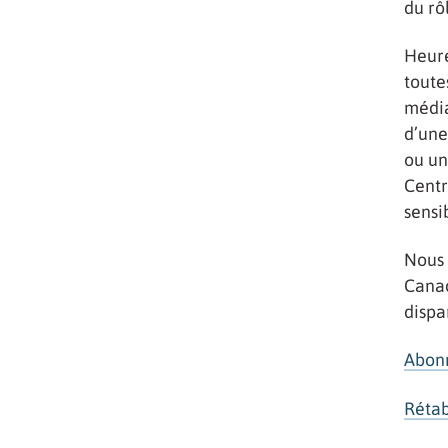
du rô
Heure
toute
média
d’une
ou un
Centr
sensi
Nous 
Canad
dispa
Abonn
Rétab