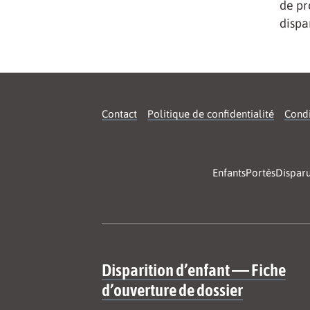
de pr
dispa
Contact
Politique de confidentialité
Condi
EnfantsPortésDispar
Site map
Disparition d’enfant — Fiche
d’ouverture de dossier