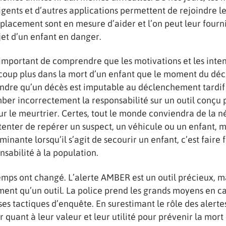
ligents et d’autres applications permettent de rejoindre l
placement sont en mesure d’aider et l’on peut leur fourni
jet d’un enfant en danger.
t important de comprendre que les motivations et les inten
oup plus dans la mort d’un enfant que le moment du dé
ndre qu’un décès est imputable au déclenchement tardif 
ber incorrectement la responsabilité sur un outil conçu p
ur le meurtrier. Certes, tout le monde conviendra de la n
tenter de repérer un suspect, un véhicule ou un enfant, m
minante lorsqu’il s’agit de secourir un enfant, c’est faire
nsabilité à la population.
emps ont changé. L’alerte AMBER est un outil précieux, mai
ment qu’un outil. La police prend les grands moyens en cas
ses tactiques d’enquête. En surestimant le rôle des alert
r quant à leur valeur et leur utilité pour prévenir la mort