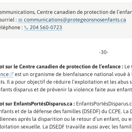
ommunications, Centre canadien de protection de l’enfa
urriel :
communications@protegeonsnosenfants.ca
éléphone :
204 560-0723
-30-
t sur le Centre canadien de protection de l’enfance :
Le
ance
est un organisme de bienfaisance national voué à l
ts. Il a pour objectif de réduire l’exploitation et les abus
nfants disparus et de prévenir la violence faite aux enfant
t sur EnfantsPortésDisparus.ca :
EnfantsPortésDisparus.ca
nfants et de la défense des familles (DSEDF) du
CCPE
. La
iennes après la disparition ou le retour d’un enfant, ou 
loitation sexuelle. La
DSEDF
travaille aussi avec les famil