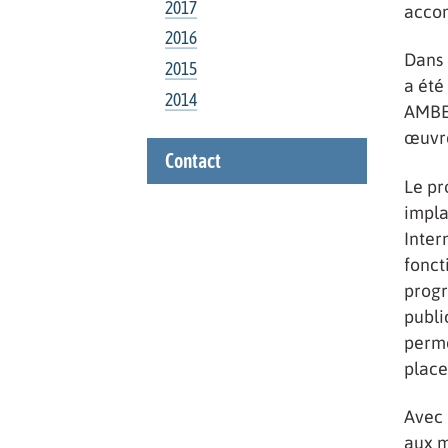
2017
accom
2016
Dans 
2015
a été
2014
AMBER
œuvre
Contact
Le pr
impla
Inter
fonct
progr
publi
perme
place
Avec 
aux m