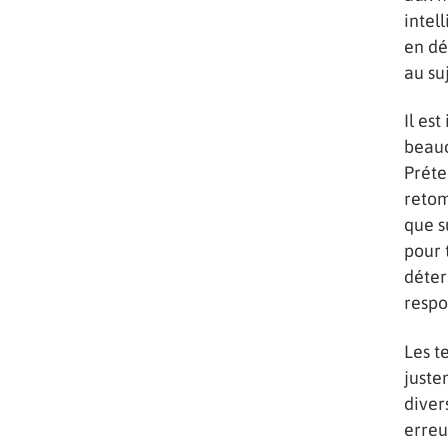
intel
en dé
au su
Il es
beauc
Préte
retom
que s
pour 
déter
respo
Les t
juste
diver
erreu