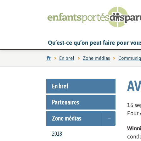
Qu’est-ce qu’on peut faire pour vou
Accueil
En bref
Zone médias
Communiq
AV
En bref
Partenaires
16 s
Pour 
Zone médias
Winni
2018
condo